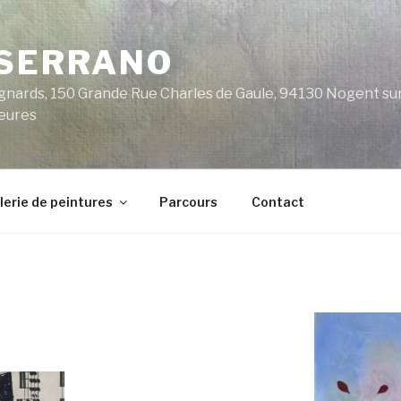
 SERRANO
nards, 150 Grande Rue Charles de Gaule, 94130 Nogent sur 
heures
lerie de peintures
Parcours
Contact