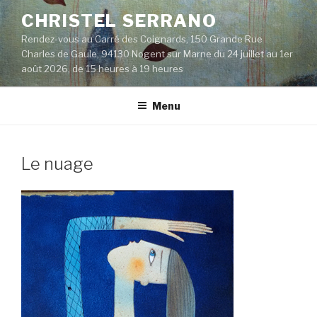
Aller
CHRISTEL SERRANO
au
Rendez-vous au Carré des Coignards, 150 Grande Rue
contenu
Charles de Gaule, 94130 Nogent sur Marne du 24 juillet au 1er
principal
août 2026, de 15 heures à 19 heures
Menu
Le nuage