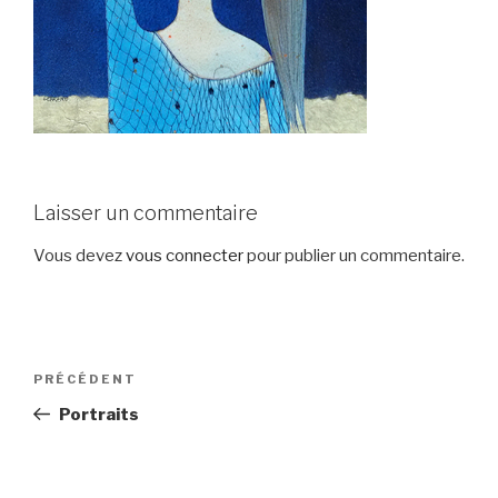
Laisser un commentaire
Vous devez
vous connecter
pour publier un commentaire.
Navigation
Article
PRÉCÉDENT
de
précédent
Portraits
l’article