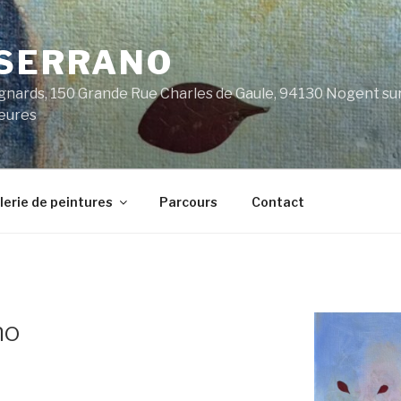
 SERRANO
nards, 150 Grande Rue Charles de Gaule, 94130 Nogent sur 
heures
lerie de peintures
Parcours
Contact
no