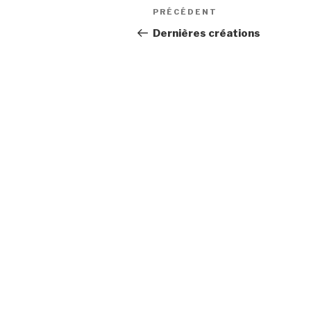
Navigation
Article
PRÉCÉDENT
de
précédent
Dernières créations
l’article