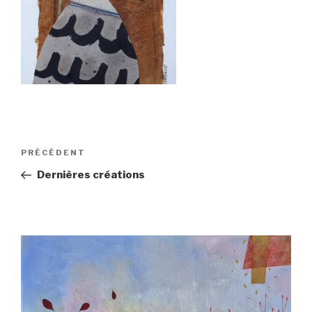
Navigation
Article
PRÉCÉDENT
de
précédent
Dernières créations
l’article