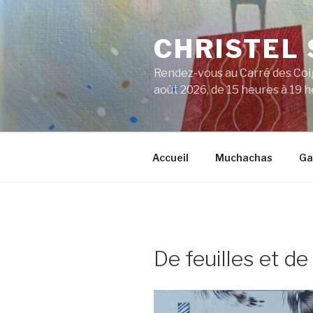
Aller
au
CHRISTEL
contenu
principal
Rendez-vous au Carré des Coig
août 2026, de 15 heures à 19 
Accueil
Muchachas
Ga
De feuilles et d