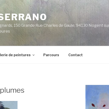
 SERRANO
nards, 150 Grande Rue Charles de Gaule, 94130 Nogent sur 
heures
lerie de peintures
Parcours
Contact
e plumes