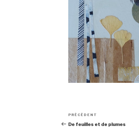
Navigation
Article
PRÉCÉDENT
de
précédent
De feuilles et de plumes
l’article