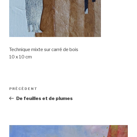
Technique mixte sur carré de bois
10 x 10 cm
Navigation
Article
PRÉCÉDENT
de
précédent
De feuilles et de plumes
l’article