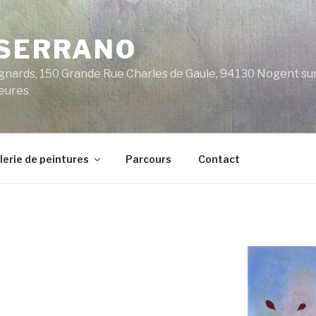
 SERRANO
nards, 150 Grande Rue Charles de Gaule, 94130 Nogent sur 
heures
lerie de peintures
Parcours
Contact