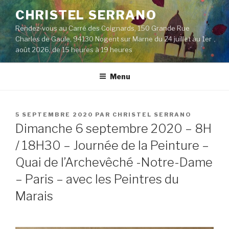
Aller
CHRISTEL SERRANO
au
Rendez-vous au Carré des Coignards, 150 Grande Rue
contenu
Charles de Gaule, 94130 Nogent sur Marne du 24 juillet au 1er
principal
août 2026, de 15 heures à 19 heures
Menu
PUBLIÉ
5 SEPTEMBRE 2020
PAR
CHRISTEL SERRANO
LE
Dimanche 6 septembre 2020 – 8H
/ 18H30 – Journée de la Peinture –
Quai de l’Archevêché -Notre-Dame
– Paris – avec les Peintres du
Marais