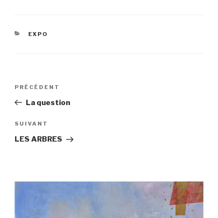
CATÉGORIES
EXPO
Navigation
Article
PRÉCÉDENT
de
précédent
La question
l’article
Article
SUIVANT
suivant
LES ARBRES